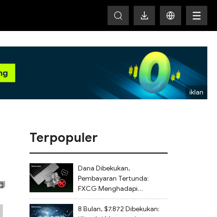
HOT
Terpopuler
Dana Dibekukan,
Pembayaran Tertunda:
FXCG Menghadapi
Keluhan Investor Terkait
Penutupan Akun dan
8 Bulan, $7.872 Dibekukan: