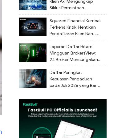
Kelalaian Regulasi
Klien Axi Mengungkap
Siklus Permintaan
Dokumen Tanpa Akhir dan
Tidak Ada Penarikan Dana
Squared Financial Kembali
Terkena Kritik: Hentikan
Pendaftaran Klien Baru,
Penarikan Dana Tertunda
Laporan Daftar Hitam
Mingguan BrokersView:
24 Broker Mencurigakan
Ditandai dari 27 Juli
hingga 2 Agustus 2026
Daftar Peringkat
Kepuasan Pengaduan
pada Juli 2026 yang Baru
Dirilis
n