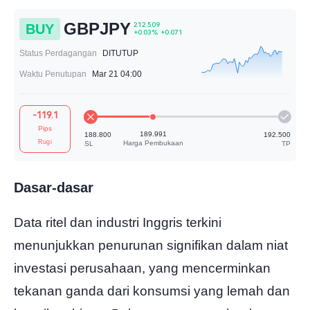
GBPJPY
BUY
Status Perdagangan
DITUTUP
Waktu Penutupan
Mar 21 04:00
212.509
+0.03%
+0.071
-119.1
Pips
Rugi
Dasar-dasar
Data ritel dan industri Inggris terkini
189.991
188.800
Harga Pembukaan
SL
menunjukkan penurunan signifikan dalam niat
investasi perusahaan, yang mencerminkan
tekanan ganda dari konsumsi yang lemah dan