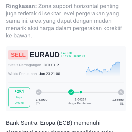
Ringkasan:
Zona support horizontal penting
juga terletak di sekitar level pergerakan yang
sama ini, area yang dapat dengan mudah
menarik aksi harga dalam pergerakan korektif
ke bawah.
EURAUD
SELL
Status Perdagangan
DITUTUP
Waktu Penutupan
Jun 23 21:00
1.63868
+29.1
+0.12%
+0.00194
Pips
Untung
Bank Sentral Eropa (ECB) memenuhi