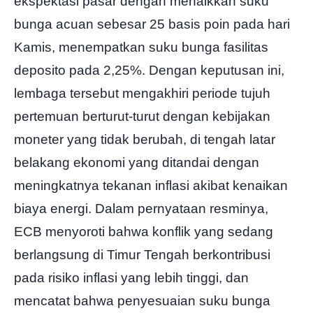
ekspektasi pasar dengan menaikkan suku
bunga acuan sebesar 25 basis poin pada hari
1.64224
1.62900
Harga Pembukaan
TP
Kamis, menempatkan suku bunga fasilitas
deposito pada 2,25%. Dengan keputusan ini,
lembaga tersebut mengakhiri periode tujuh
pertemuan berturut-turut dengan kebijakan
moneter yang tidak berubah, di tengah latar
belakang ekonomi yang ditandai dengan
meningkatnya tekanan inflasi akibat kenaikan
biaya energi. Dalam pernyataan resminya,
ECB menyoroti bahwa konflik yang sedang
berlangsung di Timur Tengah berkontribusi
pada risiko inflasi yang lebih tinggi, dan
mencatat bahwa penyesuaian suku bunga