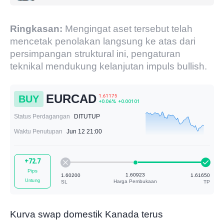
Ringkasan:
Mengingat aset tersebut telah
mencetak penolakan langsung ke atas dari
persimpangan struktural ini, pengaturan
teknikal mendukung kelanjutan impuls bullish.
EURCAD
BUY
Status Perdagangan
DITUTUP
Waktu Penutupan
Jun 12 21:00
1.61175
+72.7
+0.06%
+0.00101
Pips
Untung
Kurva swap domestik Kanada terus