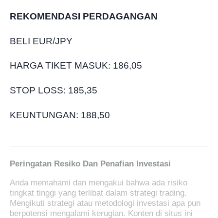
REKOMENDASI ​​PERDAGANGAN
BELI EUR/JPY
HARGA TIKET MASUK:
186,05
STOP LOSS:
185,35
KEUNTUNGAN:
188,50
Peringatan Resiko Dan Penafian Investasi
Anda memahami dan mengakui bahwa ada risiko
tingkat tinggi yang terlibat dalam strategi trading.
Mengikuti strategi atau metodologi investasi apa pun
berpotensi mengalami kerugian. Konten di situs ini