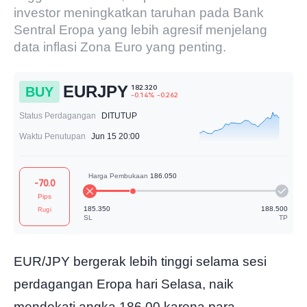
investor meningkatkan taruhan pada Bank
Sentral Eropa yang lebih agresif menjelang
data inflasi Zona Euro yang penting.
EURJPY
BUY
Status Perdagangan
DITUTUP
Waktu Penutupan
Jun 15 20:00
182.320
-0.14%
-0.262
-70.0
Pips
Rugi
EUR/JPY bergerak lebih tinggi selama sesi
Harga Pembukaan
186.050
perdagangan Eropa hari Selasa, naik
mendekati angka 186,00 karena para