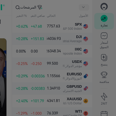
المرشحات
الأصول
الحالي
صافي التغير
% التغير
أ
SPX
تجارة
7757.63
+0.62%
+47.68
S&P 500 Index
DJI
54036.93
+0.28%
+151.83
Dow Jones Industrial Average
أسعار
السوق
IXIC
26348.34
0.00%
0.00
NASDAQ Composite Index
س
USDX
99.500
-0.25%
-0.250
ينسخ
مؤشر الدولار الأمريكي
ا
EURUSD
1.15566
+0.29%
+0.00336
ا
اليورو/الدولار الأمريكي
منافسة
GBPUSD
1.34910
+0.28%
+0.00383
الجنيه الاسترليني/الدولار الأمريكي
XAUUSD
4341.81
+2.40%
+101.79
Gold / US Dollar
24/7
WTI
76.339
-1.29%
-1.000
Light Sweet Crude Oil