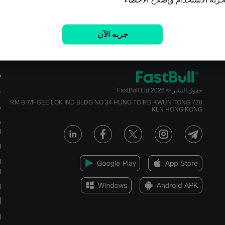
عرض المزيد
جربه الآن
م
حقوق النشر © 2026 FastBull Ltd
ج
728 RM B 7/F GEE LOK IND BLDG NO 34 HUNG TO RD KWUN TONG
م
KLN HONG KONG
س
ا
ا
ا
ا
ا
أ
ا