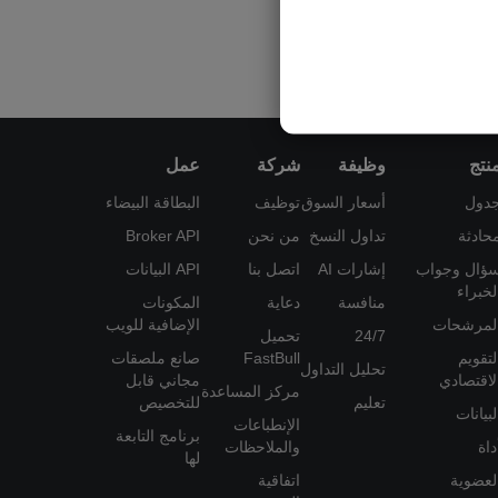
نتج
وظيفة
شركة
عمل
دول
أسعار السوق
توظيف
البطاقة البيضاء
حادثة
تداول النسخ
من نحن
Broker API
ؤال وجواب
إشارات AI
اتصل بنا
API البيانات
لخبراء
منافسة
دعاية
المكونات
لمرشحات
الإضافية للويب
24/7
تحميل
لتقويم
FastBull
صانع ملصقات
تحليل التداول
لاقتصادي
مجاني قابل
مركز المساعدة
تعليم
للتخصيص
لبيانات
الإنطباعات
برنامج التابعة
داة
والملاحظات
لها
لعضوية
اتفاقية