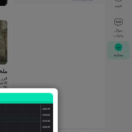
تقويم
سؤال
وجواب
محادثة
ملخ
قرر م
الاحت
يتما
06 فبراير، 10:56
c
المج
ملحو