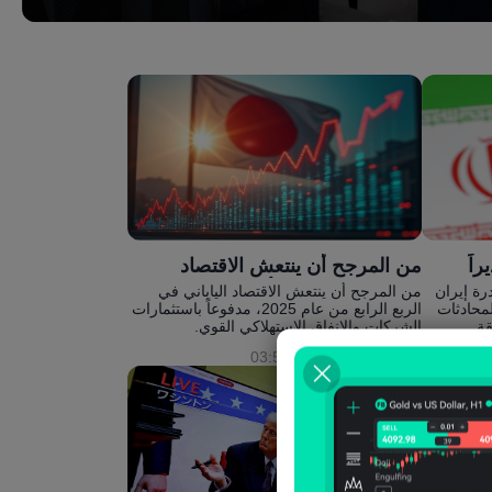
اً
من المرجح أن ينتعش الاقتصاد
الياباني في الربع الأخير من عام
رة إيران
من المرجح أن ينتعش الاقتصاد الياباني في
محادثات
الربع الرابع من عام 2025، مدفوعاً باستثمارات
2025 بفضل الاستثمار
قة
الشركات والإنفاق الاستهلاكي القوي.
06 فبراير، 03:57
Michelle