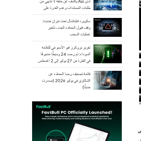
لدى Axi يكشف عن حلقة لا تنتهي من
طلبات المستندات وعدم القدرة على
السحب
سكويرد فاينانشال تحت نيران جديدة:
وقف قبول العملاء الجدد، تأخير
عمليات السحب
تقرير بروكرز فيو الأسبوعي للقائمة
السوداء: تم رصد 24 وسيطًا مشبوهًا
في الفترة من 27 يوليو إلى 2 أغسطس
2026
قائمة تصنيف رضا العملاء عن
الشكاوى في يوليو 2026 (صدرت
حديثًا)
ى
لس