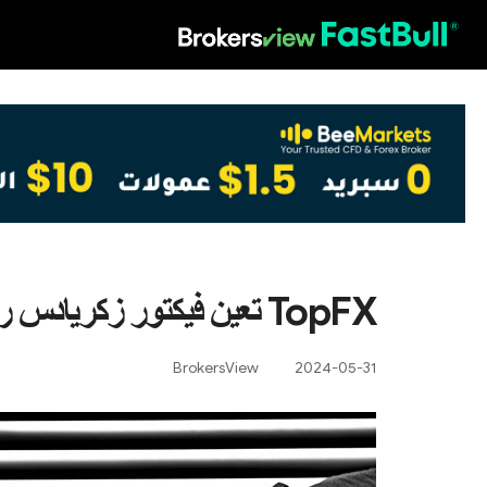
HOT
TopFX تعين فيكتور زكريادس رئيسا تنفيذيا
BrokersView
2024-05-31