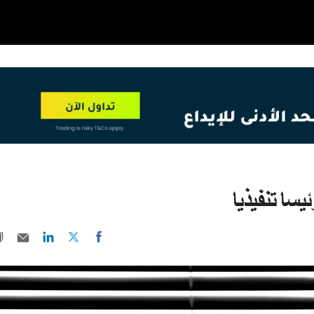
OT
NEW