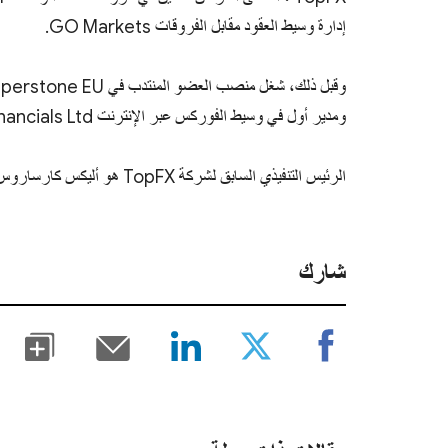
إدارة وسيط العقود مقابل الفروقات GO Markets.
ومدير أول في وسيط الفوركس عبر الإنترنت Vinson Financials Ltd.
الرئيس التنفيذي السابق لشركة TopFX هو أليكس كارساروس ، الذي عمل في هذا المنصب على مدار السنوات الثماني الماضية.
شارك