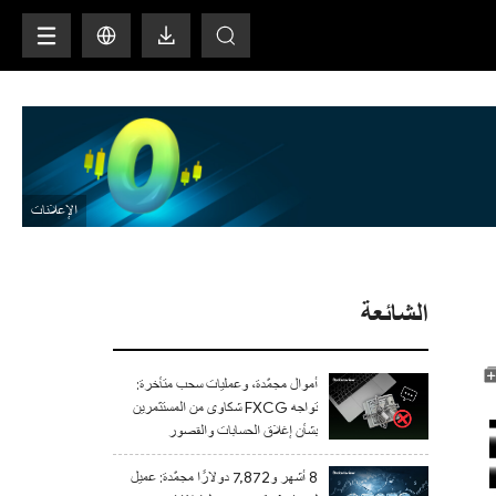
H
الشائعة
أموال مجمّدة، وعمليات سحب متأخرة:
تواجه FXCG شكاوى من المستثمرين
بشأن إغلاق الحسابات والقصور
التنظيمي
8 أشهر و7,872 دولارًا مجمّدة: عميل