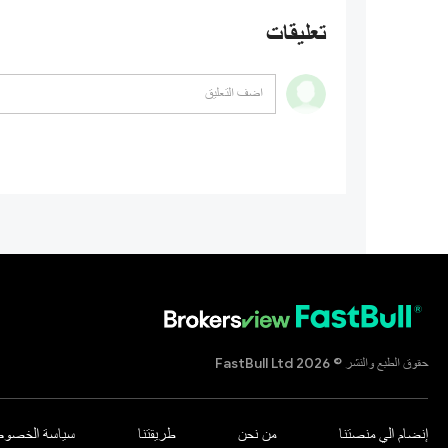
تعليقات
حقوق الطبع والنشر © 2026 FastBull Ltd
إنضام الي منصتنا
من نحن
طريقتنا
سياسة الخصوص