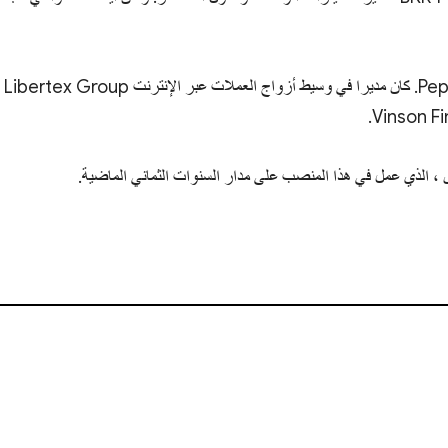
وقبل ذلك، شغل منصب العضو المنتدب في Pepperstone EU. كان مديرا في وسيط أزواج العملات عبر الإنترنت Libertex Group