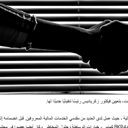
تعيين فيكتور زكرياديس رئيسًا تنفيذيًا جديدًا لها.
ية ، حيث عمل لدى العديد من مقدمي الخدمات المالية المعروفين. قبل انضمامه إل
TopFX ، أمضى أكثر من عامين في مزود خدمات الوساطة BKR44 كمدير - خيارات الوساطة وحلول المخاطر. وكان أيضا عضوا في مج