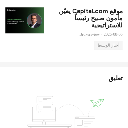
موقع Capital.com يعيّن
مأمون صبيح رئيساً
للاستراتيجية
Brokersview ·
2026-08-06
أخبار الوسيط
تعليق