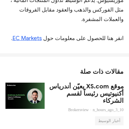
موريشيوس. يدعم الوسيط تداول المنتجات المالية ،
مثل الفوركس والذهب والعقود مقابل الفروقات
والعملات المشفرة.
انقر هنا للحصول على معلومات حول
EC Markets
.
مقالات ذات صلة
موقع XS.com يعيّن أندرياس
أكنيوتيس رئيساً لقسم
الشركاء
Brokersview ·
n_hours_ago_3_10
أخبار الوسيط