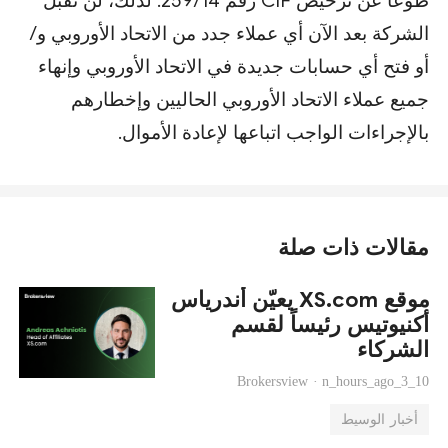
طوعًا عن ترخيص CIF رقم 259/14. لذلك، لن تقبل
الشركة بعد الآن أي عملاء جدد من الاتحاد الأوروبي و/
أو فتح أي حسابات جديدة في الاتحاد الأوروبي وإنهاء
جميع عملاء الاتحاد الأوروبي الحاليين وإخطارهم
بالإجراءات الواجب اتباعها لإعادة الأموال.
مقالات ذات صلة
موقع XS.com يعيّن أندرياس
أكنيوتيس رئيساً لقسم
الشركاء
Brokersview ·
n_hours_ago_3_10
أخبار الوسيط