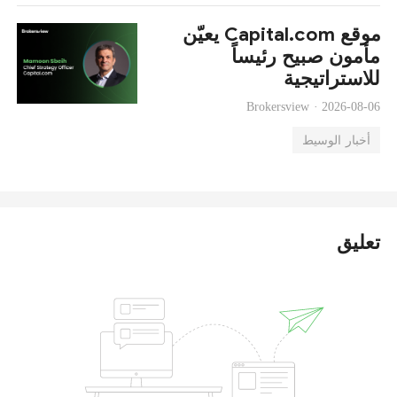
موقع Capital.com يعيّن
مأمون صبيح رئيساً
للاستراتيجية
Brokersview ·
2026-08-06
أخبار الوسيط
تعليق