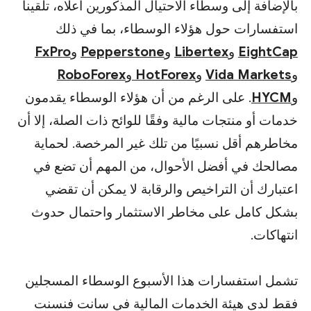
بالإضافة إلى وسطاء الاحتيال المذكورين أعلاه، تلقينا
استفسارات حول هؤلاء الوسطاء، بما في ذلك
EightCap
و
Libertex
و
Pepperstone
و
FxPro
و
Vida Markets
و
HotForex
و
RoboForex
و
HYCM
. على الرغم من أن هؤلاء الوسطاء يقدمون
خدمات أو منتجات مالية وفقًا للوائح ذات الصلة، إلا أن
مخاطرهم أقل نسبيًا من تلك غير المرخصة. لحماية
مصالحك في أفضل الأحوال، من المهم أن تضع في
اعتبارك أن التراخيص والرقابة لا يمكن أن تقضي
بشكل كامل على مخاطر الاستثمار واحتمال حدوث
انتهاكات.
تشمل استفسارات هذا الأسبوع الوسطاء المسجلين
فقط لدى هيئة الخدمات المالية في سانت فنسنت