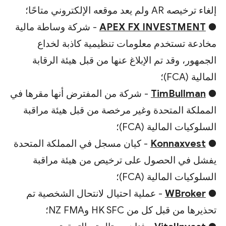
إلغاء ترخيصه AR ولم يعد موقعه الإلكتروني متاحًا؛
●
APEX FX INVESTMENT
- شركة وساطة مالية
مخادعة تستخدم معلومات تنظيمية كاذبة لخداع
الجمهور، وقد تم الإبلاغ عنها من قبل هيئة الرقابة
المالية (FCA)؛
●
TimBullman
- شركة من المفترض أنها مقرها في
المملكة المتحدة وغير مرخصة من قبل هيئة مراقبة
السلوكيات المالية (FCA)؛
●
Konnaxvest
- كيان مسجل في المملكة المتحدة
يفشل في الحصول على ترخيص من هيئة مراقبة
السلوكيات المالية (FCA)؛
●
WBroker
- عملية احتيال لانتحال الشخصية تم
تحذيرها من قبل كل من HK SFC وNZ FMA؛