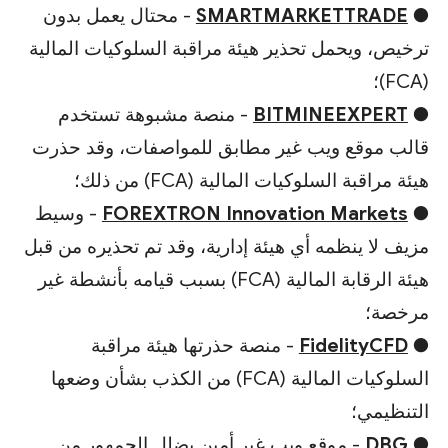
●
SMARTMARKETTRADE
- محتال يعمل بدون
ترخيص، ويحمل تحذير هيئة مراقبة السلوكيات المالية
(FCA)؛
●
BITMINEEXPERT
- منصة مشبوهة تستخدم
قالب موقع ويب غير مطابق للمواصفات، وقد حذرت
هيئة مراقبة السلوكيات المالية (FCA) من ذلك؛
●
FOREXTRON Innovation Markets
- وسيط
مزيف لا ينظمه أي هيئة إدارية، وقد تم تحذيره من قبل
هيئة الرقابة المالية (FCA) بسبب قيامه بأنشطة غير
مرخصة؛
●
FidelityCFD
- منصة حذرتها هيئة مراقبة
السلوكيات المالية (FCA) من الكذب بشأن وضعها
التنظيمي؛
●
DBG
- موقع ويب غير أمين يضلل الجمهور من