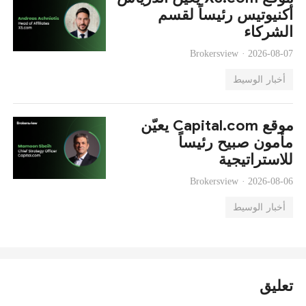
أكنيوتيس رئيساً لقسم
الشركاء
Brokersview ·
2026-08-07
أخبار الوسيط
موقع Capital.com يعيّن
مأمون صبيح رئيساً
للاستراتيجية
Brokersview ·
2026-08-06
أخبار الوسيط
تعليق