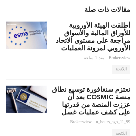
مقالات ذات صلة
أطلقت الهيئة الأوروبية
للأوراق المالية والأسواق
مراجعة على مستوى الاتحاد
الأوروبي لمرونة العمليات
التشغيلية لشركات حفظ
Brokersview ·
منذ 1 ساعة
العملات المشفرة
اللائحة
تعتزم سنغافورة توسيع نطاق
منصة COSMIC بعد أن
عززت المنصة من قدرتها
على كشف عمليات غسل
الأموال.
Brokersview ·
n_hours_ago_11_99
اللائحة