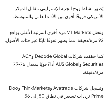
يُظهر نشاط زوج الجنيه الإسترليني مقابل الدولار
الأمريكي فروقًا أقوى بين الأداء العالي والمتوسط:
وتحتل VT Markets مرة أخرى المرتبة الأعلى بواقع
92 مرة/دقيقة، مما يظهر تفوقًا ثابتًا عبر فئات الأصول.
كما حققت شركات Decode Global وACY
Securities وAUS Global أداءً قويًا بمعدل 76-79
مرة/دقيقة.
وتسجل شركات Avatrade وThinkMarkets وDoo
Prime ترددات تسعير في نطاق 50 إلى 56.