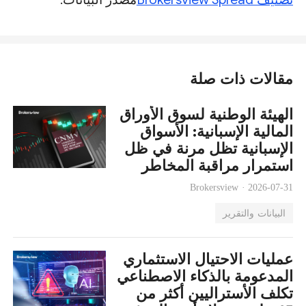
مقالات ذات صلة
الهيئة الوطنية لسوق الأوراق
المالية الإسبانية: الأسواق
الإسبانية تظل مرنة في ظل
استمرار مراقبة المخاطر
المتعلقة بالذكاء الاصطناعي
Brokersview ·
2026-07-31
والتكنولوجيا من قبل الجهات
البيانات والتقرير
التنظيمية
عمليات الاحتيال الاستثماري
المدعومة بالذكاء الاصطناعي
تكلف الأستراليين أكثر من