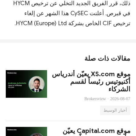
ذلك، قرر الفريق الجديد التخلي عن ترخيص HYCM
في قبرص. أعلنت CySEC هذا الشهر عن إلغاء
ترخيص CIF الخاص بشركة HYCM (Europe) Ltd.
مقالات ذات صلة
موقع XS.com يعيّن أندرياس
أكنيوتيس رئيساً لقسم
الشركاء
Brokersview ·
2026-08-07
أخبار الوسيط
موقع Capital.com يعيّن