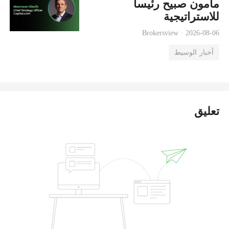
مأمون صبيح رئيساً
للاستراتيجية
Brokersview ·
2026-08-06
أخبار الوسيط
تعليق