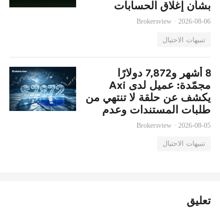
بشأن إغلاق الحسابات
والقصور التنظيمي
Brokersview ·
2026-08-06
تنبيهات الاحتيال
8 أشهر و7,872 دولارًا
مجمّدة: عميل لدى Axi
يكشف عن حلقة لا تنتهي من
طلبات المستندات وعدم
القدرة على السحب
Brokersview ·
2026-08-05
تنبيهات الاحتيال
تعليق