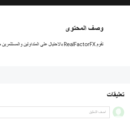
وصف المحتوى
تقوم RealFactorFX بالاحتيال على المتداولين والمستثمرين من خلال بيانات الشركة المضللة. فهو تقدم سنة التأسيس الزائفة والجوائز المشبوهة فحسب، بل تقدم أيضًا التراخص الزائفة.
تعليقات