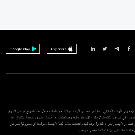
Google Play
App Store
ع دقيقة وفي الوقت الحقيقي. كما ليس مصدر البيانات والأسعار المقدمة على هذا الموقع هو من السوق
مرين في أسواق، لذلك قد لا تكون الأسعار دقيقة وقد تختلف عن أسعار السوق الفعلية. لذلك إن هذا
قط ، ولا ينبغي إجراء التداول وفقا لهذه البيانات تماما. كما لا يتحمل موقعنا أي مسؤولية تتعرض
يجة الاعتماد على البيانات المقدمة في موقعنا.