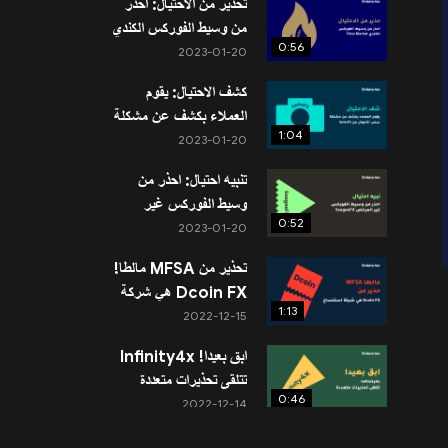
تحذير من الاحتيال: احذر
من وسيط الفوركس الكندي
0:56
Time Market
2023-01-20
كشف الاحتيال: يقوم
العملاء بكشف عن مشكلة
1:04
سحب الأموال من
2023-01-20
SwissFS
تنبيه احتيال: احذر من
وسيط الفوركس غير
0:52
المرخص SoegeeFX
2023-01-20
تحذير من MFSA مالطا!
Dcoin FX هي شركة
1:13
استنساخ
2022-12-15
ابق بعيدا! Infinity4x
تتلقى تحذيرات متعددة
0:46
2022-12-14
تنبيه احتيال! احذر من أسهم