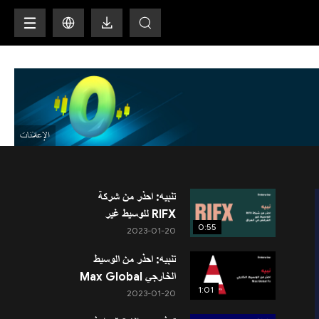
H
تنبيه: احذر من شركة
RIFX للوسيط غير
0:55
المرخص في العراق
2023-01-20
تنبيه: احذر من الوسيط
الخارجي Max Global
1:01
Fx
2023-01-20