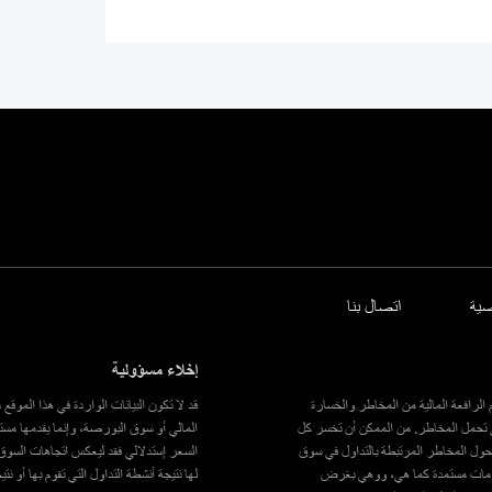
ية
اتصال بنا
إخلاء مسؤولية
الرافعة المالية من المخاطر والخسارة
قد لا تكون البيانات الواردة في هذا الموق
ى تحمل المخاطر. من الممكن أن تخسر كل
المالي أو سوق البورصة، وإنما يقدمها مستث
ك حول المخاطر المرتبطة بالتداول في سوق
السعر إستدلالي فقد ليعكس اتجاهات السوق ف
علومات مستمدة كما هي، ووهي بغرض
لها نتيجة أنشطة التداول التي تقوم بها أو نت