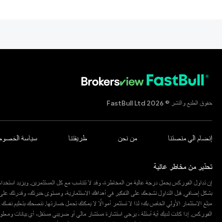
حقوق الطبع والنشر © 2026 FastBull Ltd
إنضام الي منصتنا
من نحن
طريقتنا
سياسة الخصوص
تحذير من مخاطر عالية
إن تداول الفوركس يحمل درجة عالية من المخاطرة، وقد لا تتناسب مع كل المستثمرين. ويزيد استخدام 
بشكل إضافي. قبل التداول نشجعك على التفكير في أهدافك الاستثمارية، ومستوى خبرتك، وقدرتك عل
مبلغ الاستثمار الأولي الخاص بك؛ لذا لا تستثمر أموالًا لا يمكنك تحمل خسارتها. ننصحك بتعليم نفس
الفوركس. إذا كانت لديك أية أسئلة ، يرجى استشارة مستشار مالي أو ضريبي مستقل، أي بيانات وم