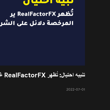
تنبيه احتيال: تُظهر RealFactorFX غير المرخصة دلائل على الشركة المستنسخة
2022-07-01