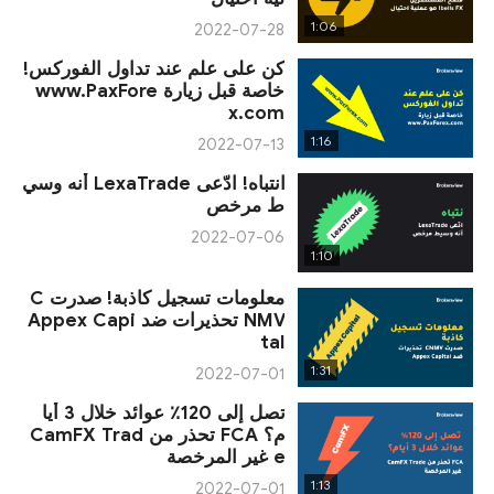
1:06
2022-07-28
كن على علم عند تداول الفوركس!
خاصة قبل زيارة www.PaxFore
x.com
1:16
2022-07-13
انتباه! ادّعى LexaTrade أنه وسي
ط مرخص
2022-07-06
1:10
معلومات تسجيل كاذبة! صدرت C
NMV تحذيرات ضد Appex Capi
tal
1:31
2022-07-01
تصل إلى 120٪ عوائد خلال 3 أيا
م؟ FCA تحذر من CamFX Trad
e غير المرخصة
1:13
2022-07-01