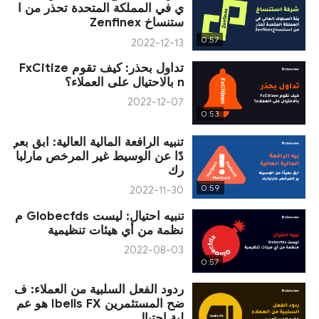
ي في المملكة المتحدة تحذر من ا
ستنساخ Zenfinex
0:57
2022-12-13
تداول بحذر: كيف تقوم FxCitize
n بالاحتيال على العملاء؟
2022-12-07
0:53
تنبيه الرافعة المالية العالية: ابق بعي
دًا عن الوسيط غير المرخص مارلبا
رك
0:59
2022-11-30
تنبيه احتيال: ليست Globecfds م
نظمة من أي هيئات تنظيمية
2022-08-03
0:57
ردود الفعل السلبية من العملاء: ف
ضح المستثمرين Ibells FX هو عم
لية احتيال