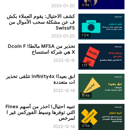
0:56
2023-01-20
كشف الاحتيال: يقوم العملاء بكش
ف عن مشكلة سحب الأموال من
SwissFS
1:04
2023-01-20
تحذير من MFSA مالطا! Dcoin F
X هي شركة استنساخ
2022-12-15
1:13
ابق بعيدا! Infinity4x تتلقى تحذير
ات متعددة
2022-12-14
0:46
تنبيه احتيال! احذر من أسهم Finex
التي توفرها وسيط الفوركس غير ا
لمرخص
0:46
2022-12-14