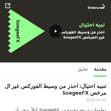
Play
Video
مقدمة
تعليق
تنبيه احتيال: احذر من وسيط الفوركس غير ال
مرخص SoegeeFX
2023-01-20
معلومات مزيفة مقدمة من SoegeeFX: أولاً، تدعي أن