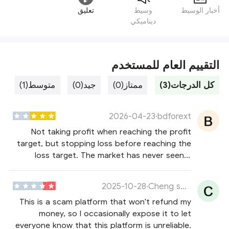
أخبار الوسيط
وسيط
تعليق
ديناميكي
التقييم العام للمستخدم
كل الدرجات(3)
ممتاز(0)
جيد(0)
متوسط(1)
س
2026-04-23
·
bdforext
Not taking profit when reaching the profit
target, but stopping loss before reaching the
loss target. The market has never seen a
situation where gold stops loss at 4700; it
should be profitable but stops loss at a point
2025-10-28
·
Cheng solution
that never appeared before. Black platform!
This is a scam platform that won't refund my
money, so I occasionally expose it to let
everyone know that this platform is unreliable.