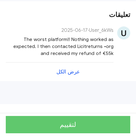
تعليقات
2025-06-17
·
User_6kWs
The worst platform!! Nothing worked as
expected. I then contacted Licitreturns •org
and received my refund of €55k
عرض الكل
لتقييم