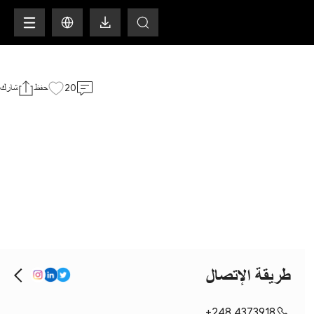
H
20
حفظ
شارك
طريقة الإتصال
+248 4373918