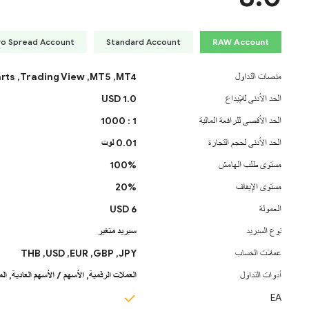
ro Spread Account
Standard Account
RAW Account
منصات التداول
MT4,
MT5,
Trading View,
rts
الحد الأدنى للإيداع
1.0 USD
الحد الأقصى للرافعة المالية
1 : 1000
الحد الأدنى لحجم التجارة
0.01 لوت
مستوى طلب الهامش
100%
مستوى الإيقاف
20%
العمولة
6 USD
نوع السبريد
سبريد متغير
عملات الحساب
JPY,
GBP,
EUR,
USD,
THB
أدوات التداول
العملات الرقمية,
الأسهم / الأسهم العادية,
ال
EA