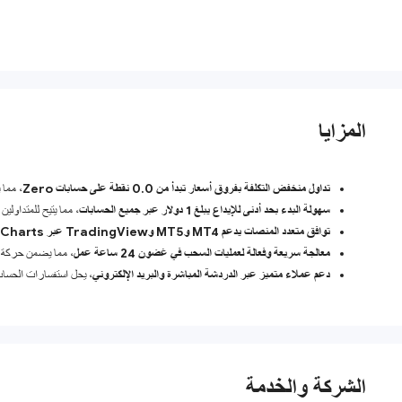
المزايا
تداول منخفض التكلفة بفروق أسعار تبدأ من 0.0 نقطة على حسابات Zero
، مما 
سهولة البدء بحد أدنى للإيداع يبلغ 1 دولار عبر جميع الحسابات
، مما يتيح للمتداولين
توافق متعدد المنصات يدعم MT4 وMT5 وTradingView عبر SuperCharts
معالجة سريعة وفعالة لعمليات السحب في غضون 24 ساعة عمل
، مما يضمن حركة ر
دعم عملاء متميز عبر الدردشة المباشرة والبريد الإلكتروني
، يحل استفسارات الحساب
الشركة والخدمة