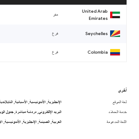
United Arab
مقر
Emirates
Seychelles
فرع
Colombia
فرع
أخري
لغة الموقع
الإنجليزية,
الأندونيسية,
الأسبانية,
التايلاندية
خدمة العملاء
البريد الإلكتروني,
دردشة مباشرة,
جدول الوي
اللغة المدعومة
العربية,
الصينىة,
الإنجليزية,
الأندونيسية,
ال