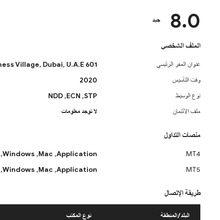
8.0
جيد
الملف الشخصي
عنوان المقر الرئيسي
601 Office, Business Tower, Business Village, Dubai, U.A.E.
وقت التأسيس
2020
نوع الوسيط
STP,
ECN,
NDD
ملف الائتمان
لا توجد معلومات
منصات التداول
Windows,
Mac,
Application,
MT4
Windows,
Mac,
Application,
MT5
طريقة الإتصال
البلد/المنطقة
نوع المكتب