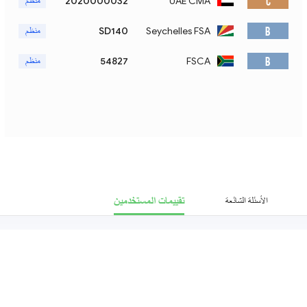
C
UAE CMA
2020000032
منظم
B
Seychelles FSA
SD140
منظم
B
FSCA
54827
منظم
تقييمات المستخدمين
الأسئلة الشائعة