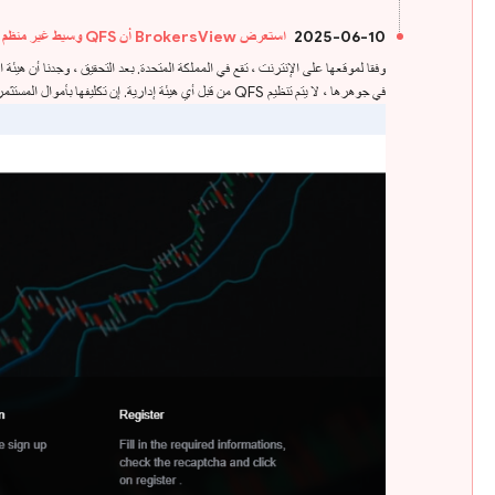
2025-06-10
استعرض BrokersView أن QFS وسيط غير منظم
وفقا لموقعها على الإنترنت ، تقع في المملكة المتحدة. بعد التحقيق ، وجدنا أن هيئة السلوك المالي (FCA) أصدرت تحذيرا ضد QFS ، معتقدة أن هذه الشركة قد تقدم خدمات أو منتجات مالية دو
في جوهرها ، لا يتم تنظيم QFS من قبل أي هيئة إدارية. إن تكليفها بأموال المستثمرين أمر محفوف بالمخاطر للغاية ، حيث لا توجد حماية قانونية لحماية الأموال. يبدو أن QFS عملية احتيال.