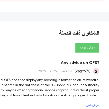
الشكاوى ذات الصلة
سؤال وجواب
Any advice on QFS?
Sherry78
2025-07-25
Georgia
 a search in the database of the UK Financial Conduct Authority
y may be offering financial services or products without proper
clear of this broker.
عرض المزيد