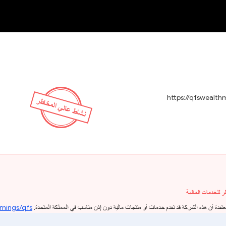
OT
NEW
https://qfswealt
نشاط عالي المخاطر
rnings/qfs