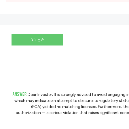
طرح سؤالا
ANSWER
Dear Investor, It is strongly advised to avoid engaging in any trading activities with QFS to protect yourself from potential fraud. QFS does not display any licensing information on its website,
which may indicate an attempt to obscure its regulatory statu
(FCA) yielded no matching licensee. Furthermore, the
authorization — a serious violation that raises significant concerns about its legitimacy. Given these findings, QFS presents clear red flags o