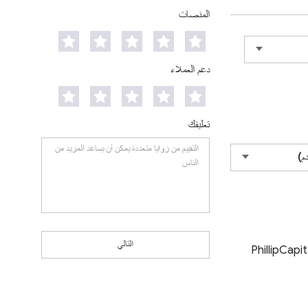
المنصات
دعم العملاء
تعليقك
التالي
PhillipCapi