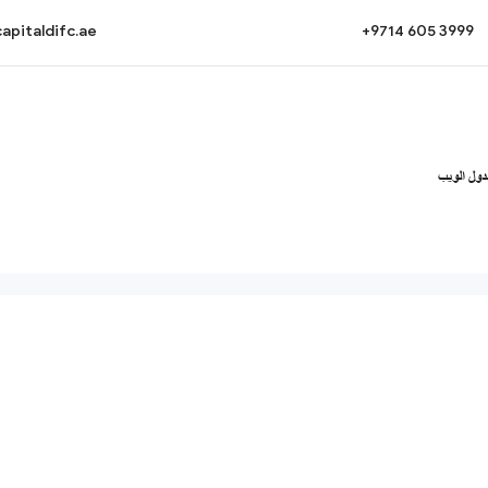
apitaldifc.ae
+9714 605 3999
ول الويب