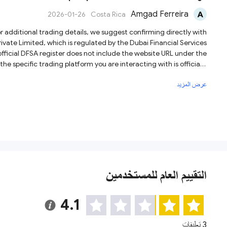
Amgad Ferreira
2026-01-26
Costa Rica
the specific trading platform you are interacting with is officially
license. Therefore, we advise you to exercise caution and carefully consider the potential risks.
عرض المزيد
التقييم العام للمستخدمين
4.1
3 تعليقات