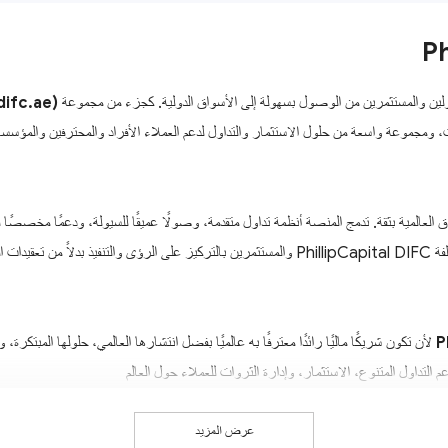
ولين والمستثمرين من الوصول بسهولة إلى الأسواق الدولية. كجزء من مجموعة
PhillipCapital DIFC (تع
P
تسعى PhillipCapital DIFC لأن تكون شريكًا ماليًا رائدًا معترفًا به عالميًا بفضل انتشارها العالمي، حلولها المبتكرة، وتميزها في تقديم الخدمات. مستمدة من تراث
عرض المزيد