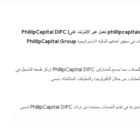
مل عبر الإنترنت على phillipcapitaldifc.ae)
PhillipCapital Group
تركز فلسفة التشغيل في PhillipCapital DIFC على تقديم خدمات مالية شفافة مدفوعة بالأداء، تمكّن العملاء من المشاركة في الأسواق العالمية بثقة. تدمج المنصة أنظمة تداول متقدمة، وصولًا عميقًا للسيولة، ودعمًا مخصصًا للعملاء، مما يسمح للمتداولين