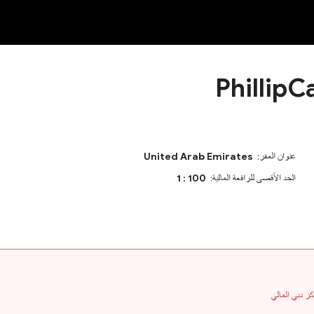
OT
NEW
PhillipC
عنوان المقر:
United Arab Emirates
الحد الأقصى للرافعة المالية:
1 : 100
كز دبي المالي