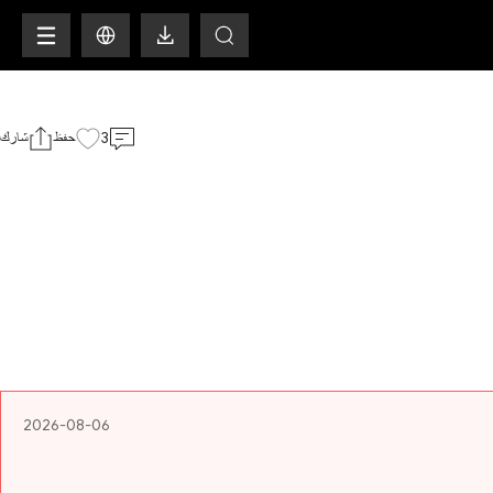
H
3
حفظ
شارك
2026-08-06