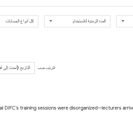
الترتيب حسب
tal DIFC’s training sessions were disorganized—lecturers arri