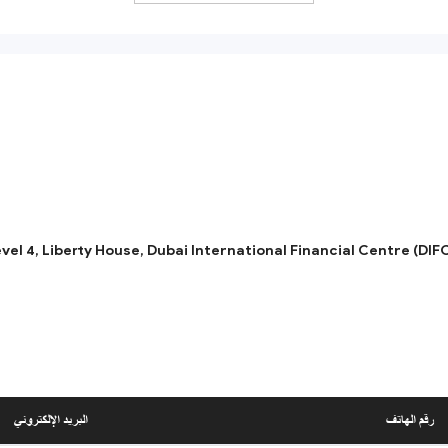
المتداولة في البورصة، صناديق الاستثمار، الوصول إلى الصناديق العالمية وإقراض الأوراق ال
PhillipCapital (India) Private Limited – DIF
و
ivate Limited
evel 4, Liberty House, Dubai International Financial Centre (DIFC
رقم الهاتف
البريد الإلكتروني