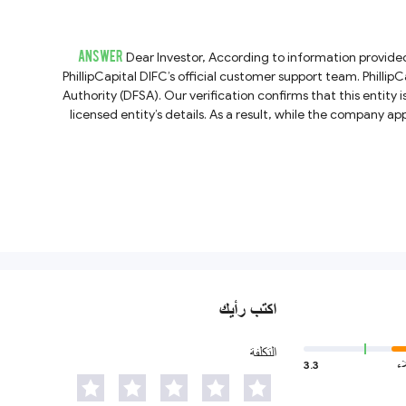
ANSWER
Dear Investor, According to information provided on its website, PhillipCapital DIFC states that it serves retail clients. For additional trading details, we suggest confirming directly with
PhillipCapital DIFC’s official customer support team. PhillipCapital DIFC claims to operate under the brand of PhillipCapital (DIFC) Private Limited, which is regulated by the Dubai Financial Services
Authority (DFSA). Our verification confirms that this entity is indeed listed in the DFSA’s public register. However
licensed entity’s details. As a result, while the company app
اكتب رأيك
التكلفة
اء
3.3