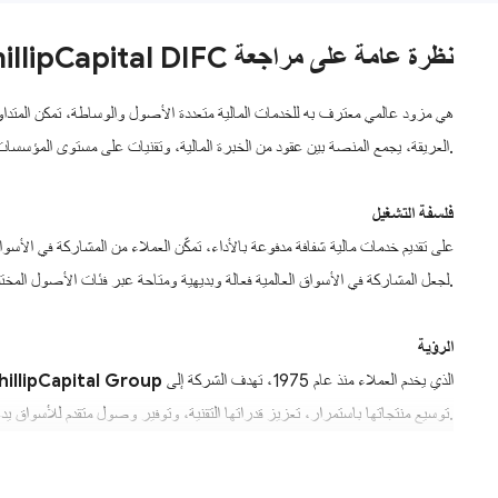
نظرة عامة على مراجعة PhillipCapital DIFC
هي مزود عالمي معترف به للخدمات المالية متعددة الأصول والوساطة، تمكن المتدا
العريقة، يجمع المنصة بين عقود من الخبرة المالية، وتقنيات على مستوى المؤسسات، ومجموعة واسعة من حلول الاستثمار والتداول لدعم العملاء الأفراد والمحترفين والمؤسسات في تحقيق أهدافهم المالية الاستراتيجية.
فلسفة التشغيل
والمستثمرين بالتركيز على الرؤى والتنفيذ بدلاً من تعقيدات العمليات. من خلال التكنولوجيا والتحليلات المتكاملة، تسعى PhillipCapital DIFC لجعل المشاركة في الأسواق العالمية فعالة وبديهية ومتاحة عبر فئات الأصول المختلفة.
الرؤية
الذي يخدم العملاء منذ عام 1975، تهدف الشركة إلى
hillipCapital Group
توسيع منتجاتها باستمرار، تعزيز قدراتها التقنية، وتوفير وصول متقدم للأسواق يدعم التداول المتنوع، الاستثمار، وإدارة الثروات للعملاء حول العالم.
الخدمات