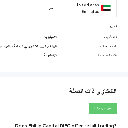
United Arab
مقر
Emirates
أخري
لغة الموقع
الإنجليزية
خدمة العملاء
الهاتف,
البريد الإلكتروني,
دردشة مباشرة,
جد
اللغة المدعومة
الإنجليزية
الشكاوى ذات الصلة
سؤال وجواب
Does Phillip Capital DIFC offer retail trading?