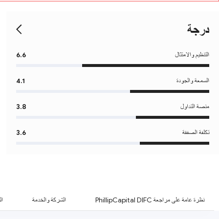
درجة
التنظيم والامتثال
6.6
السمعة والجودة
4.1
منصة التداول
3.8
تكلفة الصفقة
3.6
نظرة عامة على مراجعة PhillipCapital DIFC
الشركة والخدمة
ال