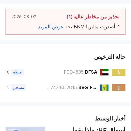
تحذير من مخاطر عالية
(1)
2026-08-07
1. أصدرت ماليزيا BNM تحذيرا ضد HFM.
عرض المزيد
حالة الترخيص
F004885
DFSA
A
منظم
22747IBC2015
SVG FSA
C
مسجل
أخبار الوسيط
أسواق HF: ماذا يقول