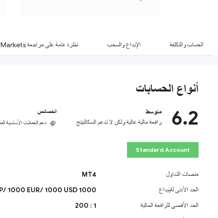
and withdrawal fees.
الحساب والتكلفة
الإيداع والسحب
نظرة عامة على مراجعة Hantec Markets
أنواع الحسابات
6.2
متوسط
الخصائص
رافعة مالية عالية ولكن لا تدعم السكالبينج
دعم العملات الأساسية المت
Standard Account
منصات التداول
MT4
الحد الأدنى للإيداع
1000 GBP/ 1000 EUR/ 1000 USD
الحد الأقصى للرافعة المالية
1 : 200