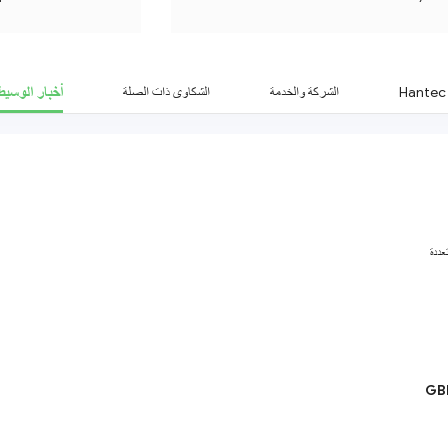
 that can be grasped
re. They are also very
ll questions. I'm very
satisfied.
أخبار الوسيط
الشركة والخدمة
الشكاوى ذات الصلة
عددة