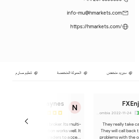
info-mu@hmarkets.com
https://hmarkets.com/
سبريد منخفض
العمولة المنخفضة
تنظيم صارم
N Haynes
FXEn
Japan
2023-02-02
Colombia
2022-11-24
I'm not against this broker. Its multi-
They really take c
account manager solution works well. It
They will call back 
allows professional traders to access
problems with the o