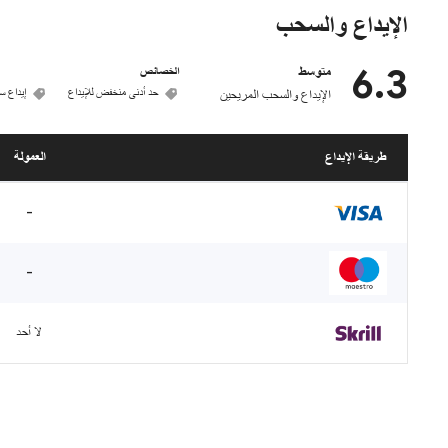
الإيداع والسحب
6.3
متوسط
الخصائص
حد أدنى منخفض للإيداع
إيداع س
الإيداع والسحب المريحين
طريقة الإيداع
العمولة
-
-
لا أحد