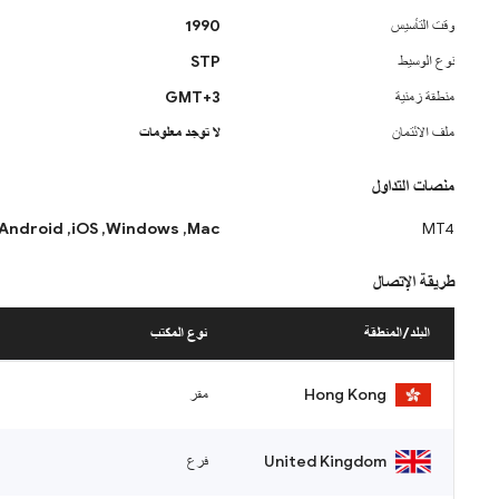
وقت التأسيس
1990
نوع الوسيط
STP
منطقة زمنية
GMT+3
ملف الائتمان
لا توجد معلومات
منصات التداول
Android
iOS,
Windows,
Mac,
MT4
طريقة الإتصال
البلد/المنطقة
نوع المكتب
Hong Kong
مقر
United Kingdom
فرع