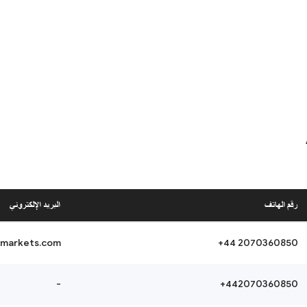
رقم الهاتف
البريد الإلكتروني
markets.com
+44 2070360850
-
+442070360850