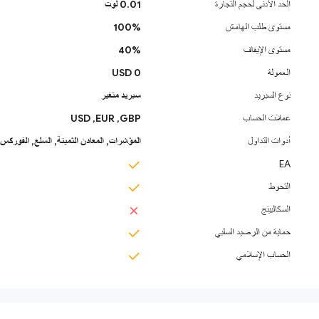
الحد الأدنى لحجم التجارة
0.01 لوت
مستوى طلب الهامش
100%
مستوى الإيقاف
40%
العمولة
0 USD
نوع السبريد
سبريد متغير
عملات الحساب
GBP,
EUR,
USD
أدوات التداول
المؤشرات,
المعادن الثمينة,
السلع,
الفوركس /
EA
التحوط
السكالبينج
حماية من الرصيد السلبي
الحساب الإسلامي