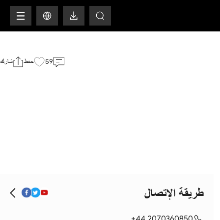
H
59
حفظ
شارك
طريقة الإتصال
+44 2070360850