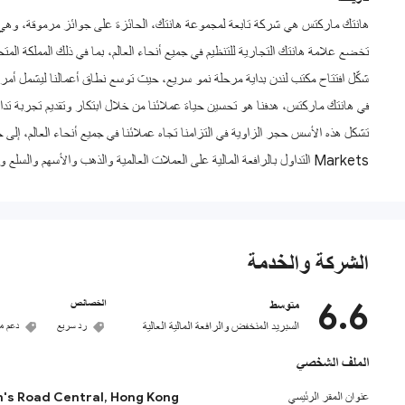
هانتك ماركتس هي شركة تابعة لمجموعة هانتك، الحائزة على جوائز مرموقة، وهي مج
تخضع علامة هانتك التجارية للتنظيم في جميع أنحاء العالم، بما في ذلك المملكة المتحدة وأستراليا وهونغ كونغ وموريشيوس، ولديها خبرة تزيد ع
شكّل افتتاح مكتب لندن بداية مرحلة نمو سريع، حيث توسع نطاق أعمالنا ليشمل أمريك
في هانتك ماركتس، هدفنا هو تحسين حياة عملائنا من خلال ابتكار وتقديم تجربة تداو
Markets التداول بالرافعة المالية على العملات العالمية والذهب والأسهم والسلع وغيرها.
الشركة والخدمة
6.6
الخصائص
متوسط
السبريد المنخفض والرافعة المالية العالية
رد سريع
دعم مت
الملف الشخصي
عنوان المقر الرئيسي
en's Road Central, Hong Kong