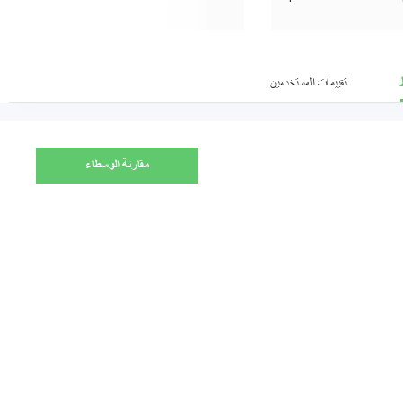
unlimited trading accounts with stop loss,
and tell the market
take profit and pending order functions.
in the near futu
My funds are protected. I have not
patient and answer a
withdrawn my profit yet, so I can’t
تقييمات المستخدمين
evaluate this aspect yet
مقارنة الوسطاء