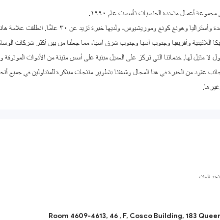
موعة أعمال متعددة الجنسيات تأسست عام ١٩٩٠.
ن ٣٠ عامًا. انطلقت علامة هانتك ماركتس رسميًا عام ٢٠٠٩، بافتتاح أول مكتب لنا في لندن، المملكة المتحدة.
ا اللاتينية وأفريقيا وجنوب آسيا وجنوب شرق آسيا، مما جعلنا من بين أكثر شركات الوساطة ا
ل لا مثيل لها. خدماتنا التي تركز على العميل مبنية على أسس متينة من الأدوات الموثوقة و
عدد اللغات
Room 4609-4613, 46 , F, Cosco Building, 183 Que