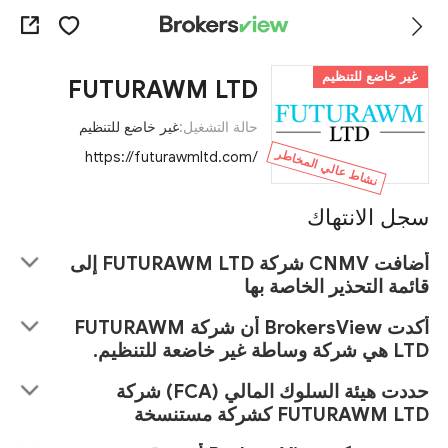
غير خاضع للتنظيم
FUTURAWM LTD
حالة التشغيل:
غير خاضع للتنظيم
نشاط عالي المخاطر
https://futurawmltd.com/
سجل الانتهاك
أضافت CNMV شركة FUTURAWM LTD إلى
قائمة التحذير الخاصة بها
أكدت BrokersView أن شركة FUTURAWM
LTD هي شركة وساطة غير خاضعة للتنظيم.
حددت هيئة السلوك المالي (FCA) شركة
FUTURAWM LTD كشركة مستنسخة