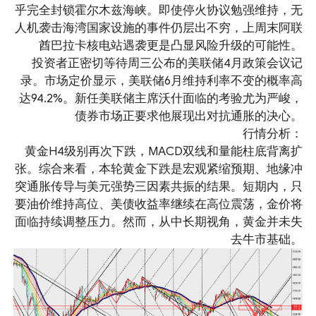
乎完全封锁霍尔木兹海峡。即使停火协议勉强维持，无
人机袭击海湾国家设施的事件仍层出不穷，上周末阿联
酋巴拉卡核电站遇袭更是凸显风险升级的可能性。
投资者正密切等待周三公布的美联储4月政策会议记
录。市场定价显示，美联储6月维持利率不变的概率高
达94.2%。新任美联储主席沃什面临的考验尤为严峻，
债券市场正要求他展现出对抗通胀的决心。
行情分析：
黄金H4级别再次下跌，MACD双线和量能柱底背离扩
张。综合来看，本轮黄金下跌是宏观紧缩预期、地缘冲
突通胀传导与美元强势三因素共振的结果。短期内，只
要油价维持高位、美债收益率继续在高位震荡，金价将
面临持续调整压力。然而，从中长期视角，黄金并未失
去牛市基础。