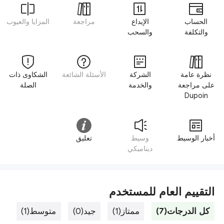
الحساب
الإيداع
مراجعة
المزايا والعيوب
والتكلفة
والسحب
نظرة عامة
الشركة
الأسئلة الشائعة
الشكاوى ذات
على مراجعة
والخدمة
الصلة
Dupoin
أخبار الوسيط
وسيط
تعليق
ديناميكي
التقييم العام للمستخدم
كل الدرجات(7)
ممتاز(1)
جيد(0)
متوسط(1)
سي