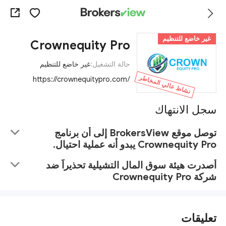
غير خاضع للتنظيم
Crownequity Pro
حالة التشغيل:
غير خاضع للتنظيم
نشاط عالي المخاطر
https://crownequitypro.com/
سجل الانتهاك
توصل موقع BrokersView إلى أن برنامج
Crownequity Pro يبدو أنه عملية احتيال.
أصدرت هيئة سوق المال التشيلية تحذيراً ضد
شركة Crownequity Pro
تعليقات