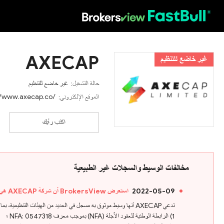
HOT
AXECAP
غير خاضع للتنظيم
حالة التشغيل:
غير خاضع للتنظيم
//www.axecap.co/
الموقع الإلكتروني:
اكتب رأيك
مخالفات الوسيط والسجلات غير الطبيعية
2022-05-09
استعرض BrokersView أن شركة AXECAP هي وسيط فوركس غير منظم
تدعي AXECAP أنها وسيط موثوق به مسجل في العديد من الهيئات التنظيمية، بما في ذلك:
1) الرابطة الوطنية للعقود الآجلة (NFA) بموجب معرف NFA: 0547318 ؛