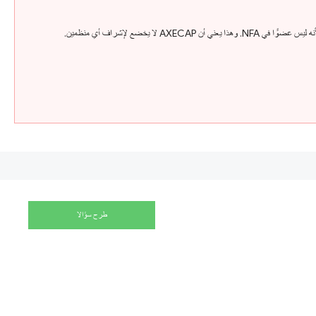
ومع ذلك، لم نعثر على أي نتائج مطابقة لاسم الشركة ورقم الترخيص في SVG FSA و Belize FSC. عندما بحثنا في NFA، وجدنا أن هذا الوسيط ليس خاضعًا للوائح سارية من NFA لأنه ليس عضوًا في NFA. وهذا يعني أن AXECAP لا يخضع لإشراف أي منظمين.
طرح سؤالا