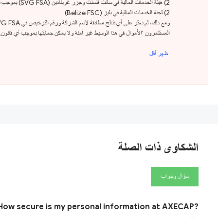
2) هيئة الخدمات المالية في سانت فنسنت وجزر غرينادين (SVG FSA) بموجب ترخيص رقم 25241 قبل الميلاد 2021 ؛
2) لجنة الخدمات المالية في بليز (Belize FSC).
المستثمرون 'الأموال في هذا الوسيط غير آمنة ولا يمكن حمايتها بموجب أي قانون. 
ظهر أقل
الشكاوى ذات الصلة
سؤال وجواب
How secure is my personal information at AXECAP?