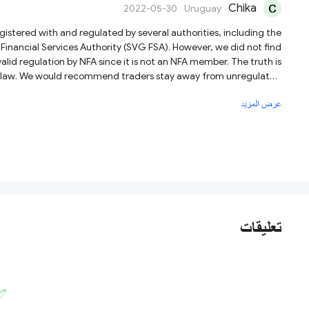
Chika
2022-05-30
Uruguay
gistered with and regulated by several authorities, including the
Financial Services Authority (SVG FSA). However, we did not find
id regulation by NFA since it is not an NFA member. The truth is
any law. We would recommend traders stay away from unregulated
brokers like AXECAP and trade with licensed brokers.
عرض المزيد
تعليقات