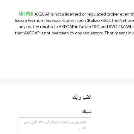
ANSWER
AXECAP is not a licensed or regulated broker even th
Belize Financial Services Commission (Belize FSC), the Nationa
any match results to AXECAP in Belize FSC and SVG FSA.What'
that AXECAP is not overseen by any regulators. That means in
اكتب رأيك
تعليقك