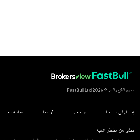
حقوق الطبع والنشر © 2026 FastBull Ltd
إنضام الي منصتنا
من نحن
طريقتنا
سياسة الخصوص
تحذير من مخاطر عالية