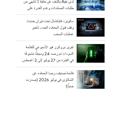
لدى Axi يكشف عن حلقة لا تنتهي من
طلبات المستندات وعدم القدرة على
السحب
سكويرد فاينانشال تحت نيران جديدة:
وقف قبول العملاء الجدد، تأخير
عمليات السحب
تقرير بروكرز فيو الأسبوعي للقائمة
السوداء: تم رصد 24 وسيطًا مشبوهًا
في الفترة من 27 يوليو إلى 2 أغسطس
2026
قائمة تصنيف رضا العملاء عن
الشكاوى في يوليو 2026 (صدرت
حديثًا)