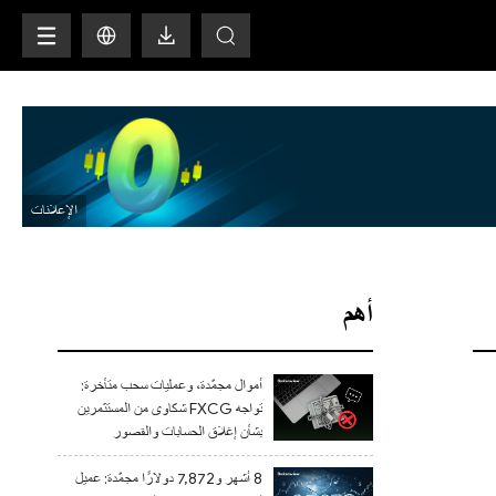
H
أهم
أموال مجمّدة، وعمليات سحب متأخرة:
تواجه FXCG شكاوى من المستثمرين
بشأن إغلاق الحسابات والقصور
التنظيمي
8 أشهر و7,872 دولارًا مجمّدة: عميل