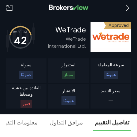
Approved
WeTrade
42
WeTrade
International Ltd.
سرعة المعاملة
استقرار
سيولة
عمومًا
ممتاز
عمومًا
الفائدة بين عشية
سعر التنفيذ
الانتشار
وضحاها
---
عمومًا
فقير
تفاصيل التقييم
مرافق التداول
معلومات التقييم