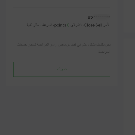
#2
********
الأمر
Close Sell
، الانزلاق
0
points، السرعة
-
مللي ثانية
نحن نكشف بشكل عشوائي فقط عن بعض أوامر المراجعة لبعض حسابات
المراجعة.
شارك