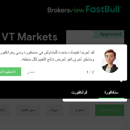
HOT
VT Markets
Approved
VT Markets (PTY) LTD
لقد أجرينا تقييمات متعددة للمتداولين في سنغافورة ودبي وفرانكفو
ومناطق أخرى.انقر لعرض نتائج التقييم لكل منطقة.
فتح الحساب التجريبي
تخطي
1 / 2
الخطوة التا
سنغافورة
فرانكفورت
سرعة المعاملة
استقرار
سيولة
سعر التنفيذ
الان