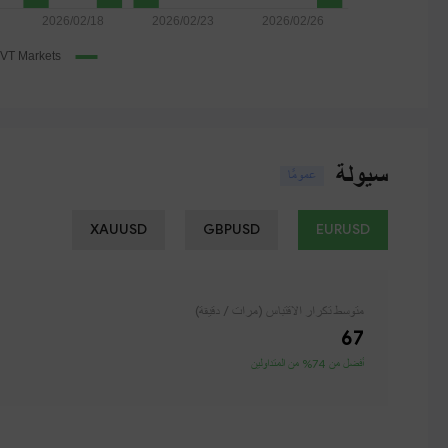
سيولة
عمومًا
XAUUSD
GBPUSD
EURUSD
متوسط ​​تكرار الاقتباس (مرات / دقيقة)
67
أفضل من 74% من المتداولين