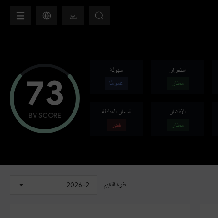
H
استقرار
سيولة
73
ممتاز
عمومًا
الانتشار
أسعار المبادلة
BV SCORE
ممتاز
فقير
فترة التقييم
2026-2