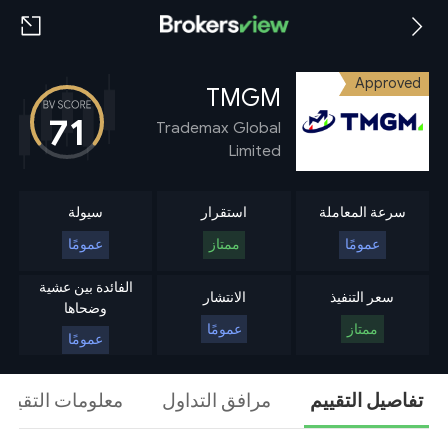
Approved
TMGM
71
Trademax Global
Limited
سرعة المعاملة
استقرار
سيولة
عمومًا
ممتاز
عمومًا
الفائدة بين عشية
سعر التنفيذ
الانتشار
وضحاها
ممتاز
عمومًا
عمومًا
تفاصيل التقييم
مرافق التداول
معلومات التقييم