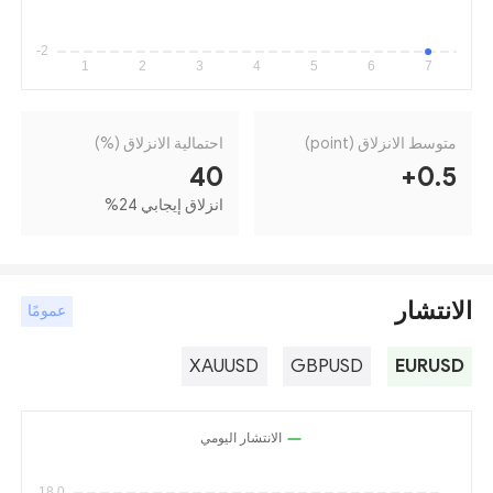
متوسط الانزلاق (point)
احتمالية الانزلاق (%)
40
+0.5
انزلاق إيجابي 24
%
الانتشار
عمومًا
XAUUSD
GBPUSD
EURUSD