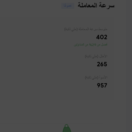
سرعة المعاملة
عمومًا
متوسط ​​سرعة المعاملة (ملي ثانية)
402
أفضل من 29% من المتداولين
الأمثل (ملي ثانية)
265
الأسوأ (ملي ثانية)
957