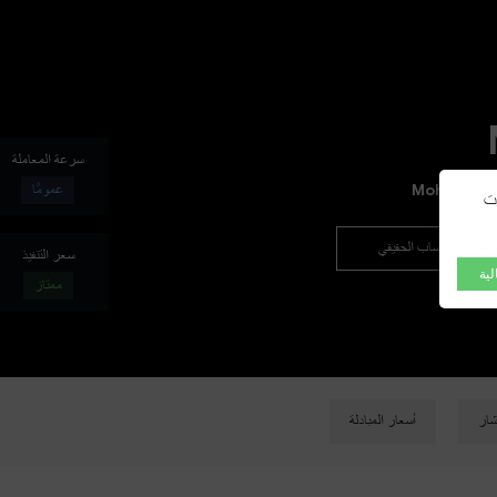
OT
NEW
سرعة المعاملة
Mohicans 
عمومًا
رت
فتح الحساب الحقيقي
سعر التنفيذ
لية
ممتاز
تشار
أسعار المبادلة