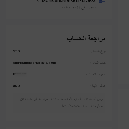
MohicansMarkets-Live02
يحتوي على 18 خوادم تابعة
مراجعة الحساب
نوع الحساب
STD
خادم التداول
MohicansMarkets-Demo
معرف الحساب
8
*******
عملة الإيداع
USD
ومن أجل تجنب "العناية" الخاصة بحسابات المراجعة، لن نكشف عن
معلومات الحساب هذه بشكل كامل.