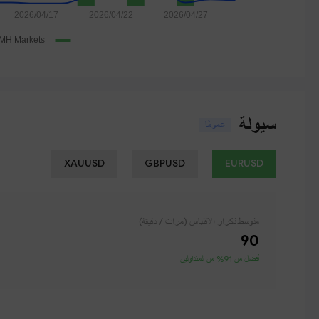
سيولة
عمومًا
XAUUSD
GBPUSD
EURUSD
متوسط ​​تكرار الاقتباس (مرات / دقيقة)
90
أفضل من 91% من المتداولين