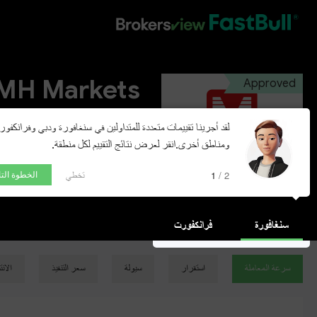
HOT
MH Markets
Approved
Marketing Management LLC
لقد أجرينا تقييمات متعددة للمتداولين في سنغافورة ودبي وفرانكفو
ومناطق أخرى.انقر لعرض نتائج التقييم لكل منطقة.
فتح الحساب التجريبي
تخطي
1 / 2
الخطوة التا
سنغافورة
فرانكفورت
سرعة المعاملة
استقرار
سيولة
سعر التنفيذ
الان