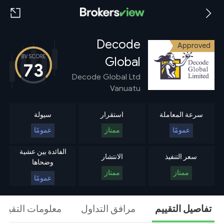
Decode
Approved
Global
73
Decode Global Ltd
Vanuatu
سرعة المعاملة
استقرار
سيولة
عمومًا
ممتاز
عمومًا
الفائدة بين عشية
سعر التنفيذ
الانتشار
وضحاها
ممتاز
ممتاز
عمومًا
تفاصيل التقييم
مرافق التداول
معلومات التقييم