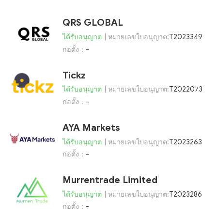
QRS GLOBAL
ได้รับอนุญาต
| หมายเลขใบอนุญาต:
T2023349
ก่อตั้ง：
-
Tickz
ได้รับอนุญาต
| หมายเลขใบอนุญาต:
T2022073
ก่อตั้ง：
-
AYA Markets
ได้รับอนุญาต
| หมายเลขใบอนุญาต:
T2023263
ก่อตั้ง：
-
Murrentrade Limited
ได้รับอนุญาต
| หมายเลขใบอนุญาต:
T2023286
ก่อตั้ง：
-