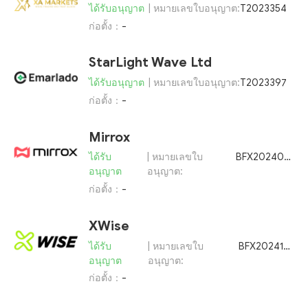
ได้รับอนุญาต
| หมายเลขใบอนุญาต:
T2023354
ก่อตั้ง：
-
StarLight Wave Ltd
ได้รับอนุญาต
| หมายเลขใบอนุญาต:
T2023397
ก่อตั้ง：
-
Mirrox
ได้รับ
| หมายเลขใบ
BFX2024064
อนุญาต
อนุญาต:
ก่อตั้ง：
-
XWise
ได้รับ
| หมายเลขใบ
BFX2024164
อนุญาต
อนุญาต:
ก่อตั้ง：
-