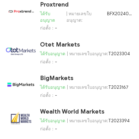
Proxtrend
ได้รับ
| หมายเลขใบ
BFX2024053
อนุญาต
อนุญาต:
ก่อตั้ง：
-
Otet Markets
ได้รับอนุญาต
| หมายเลขใบอนุญาต:
T2023304
ก่อตั้ง：
-
BigMarkets
ได้รับอนุญาต
| หมายเลขใบอนุญาต:
T2023167
ก่อตั้ง：
-
Wealth World Markets
ได้รับอนุญาต
| หมายเลขใบอนุญาต:
T2023394
ก่อตั้ง：
-