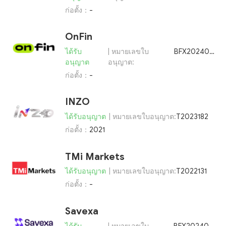
ก่อตั้ง：
-
OnFin
ได้รับ
| หมายเลขใบ
BFX2024038
อนุญาต
อนุญาต:
ก่อตั้ง：
-
INZO
ได้รับอนุญาต
| หมายเลขใบอนุญาต:
T2023182
ก่อตั้ง：
2021
TMi Markets
ได้รับอนุญาต
| หมายเลขใบอนุญาต:
T2022131
ก่อตั้ง：
-
Savexa
ได้รับ
| หมายเลขใบ
BFX2024065