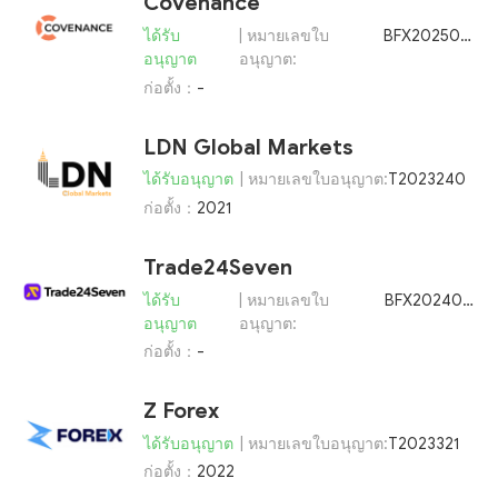
Covenance
ได้รับ
| หมายเลขใบ
BFX2025087
อนุญาต
อนุญาต:
ก่อตั้ง：
-
LDN Global Markets
ได้รับอนุญาต
| หมายเลขใบอนุญาต:
T2023240
ก่อตั้ง：
2021
Trade24Seven
ได้รับ
| หมายเลขใบ
BFX2024041
อนุญาต
อนุญาต:
ก่อตั้ง：
-
Z Forex
ได้รับอนุญาต
| หมายเลขใบอนุญาต:
T2023321
ก่อตั้ง：
2022