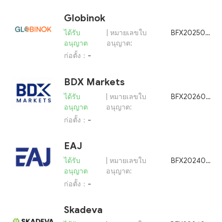
Globinok
ได้รับ
| หมายเลขใบ
BFX2025075
อนุญาต
อนุญาต:
ก่อตั้ง：
-
BDX Markets
ได้รับ
| หมายเลขใบ
BFX2026025
อนุญาต
อนุญาต:
ก่อตั้ง：
-
EAJ
ได้รับ
| หมายเลขใบ
BFX2024057
อนุญาต
อนุญาต:
ก่อตั้ง：
-
Skadeva