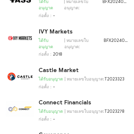
ได้รับ
| หมายเลขใบ
BFX2024003
อนุญาต
อนุญาต:
ก่อตั้ง：
-
IVY Markets
ได้รับ
| หมายเลขใบ
BFX2024013
อนุญาต
อนุญาต:
ก่อตั้ง：
2018
Castle Market
ได้รับอนุญาต
| หมายเลขใบอนุญาต:
T2023323
ก่อตั้ง：
-
Connect Financials
ได้รับอนุญาต
| หมายเลขใบอนุญาต:
T2023278
ก่อตั้ง：
-