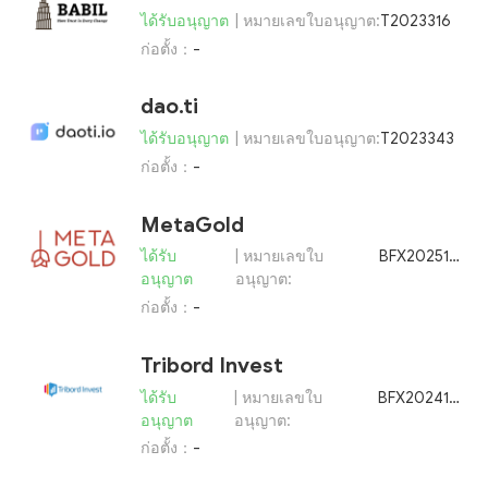
ได้รับอนุญาต
| หมายเลขใบอนุญาต:
T2023316
ก่อตั้ง：
-
dao.ti
ได้รับอนุญาต
| หมายเลขใบอนุญาต:
T2023343
ก่อตั้ง：
-
MetaGold
ได้รับ
| หมายเลขใบ
BFX2025136
อนุญาต
อนุญาต:
ก่อตั้ง：
-
Tribord Invest
ได้รับ
| หมายเลขใบ
BFX2024126
อนุญาต
อนุญาต:
ก่อตั้ง：
-