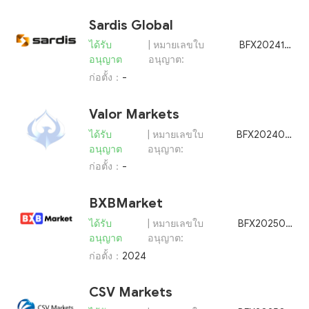
Sardis Global
ได้รับ
| หมายเลขใบ
BFX2024120
อนุญาต
อนุญาต:
ก่อตั้ง：
-
Valor Markets
ได้รับ
| หมายเลขใบ
BFX2024002
อนุญาต
อนุญาต:
ก่อตั้ง：
-
BXBMarket
ได้รับ
| หมายเลขใบ
BFX2025065
อนุญาต
อนุญาต:
ก่อตั้ง：
2024
CSV Markets