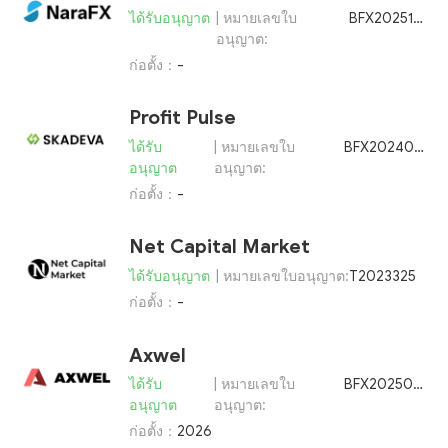
ได้รับอนุญาต
| หมายเลขใบ
BFX2025152
อนุญาต:
ก่อตั้ง：
-
Profit Pulse
ได้รับ
| หมายเลขใบ
BFX2024063
อนุญาต
อนุญาต:
ก่อตั้ง：
-
Net Capital Market
ได้รับอนุญาต
| หมายเลขใบอนุญาต:
T2023325
ก่อตั้ง：
-
Axwel
ได้รับ
| หมายเลขใบ
BFX2025069
อนุญาต
อนุญาต:
ก่อตั้ง：
2026