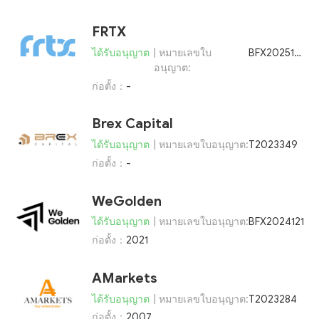
FRTX
ได้รับอนุญาต
| หมายเลขใบ
BFX2025158
อนุญาต:
ก่อตั้ง：
-
Brex Capital
ได้รับอนุญาต
| หมายเลขใบอนุญาต:
T2023349
ก่อตั้ง：
-
WeGolden
ได้รับอนุญาต
| หมายเลขใบอนุญาต:
BFX2024121
ก่อตั้ง：
2021
AMarkets
ได้รับอนุญาต
| หมายเลขใบอนุญาต:
T2023284
ก่อตั้ง：
2007