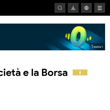
HOT
ietà e la Borsa
A