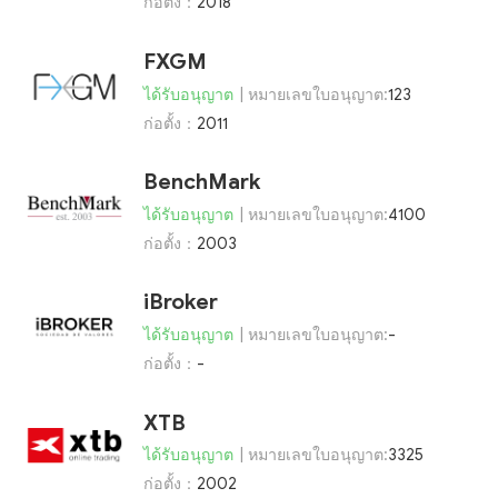
ก่อตั้ง：
2018
FXGM
ได้รับอนุญาต
| หมายเลขใบอนุญาต:
123
ก่อตั้ง：
2011
BenchMark
ได้รับอนุญาต
| หมายเลขใบอนุญาต:
4100
ก่อตั้ง：
2003
iBroker
ได้รับอนุญาต
| หมายเลขใบอนุญาต:
-
ก่อตั้ง：
-
XTB
ได้รับอนุญาต
| หมายเลขใบอนุญาต:
3325
ก่อตั้ง：
2002