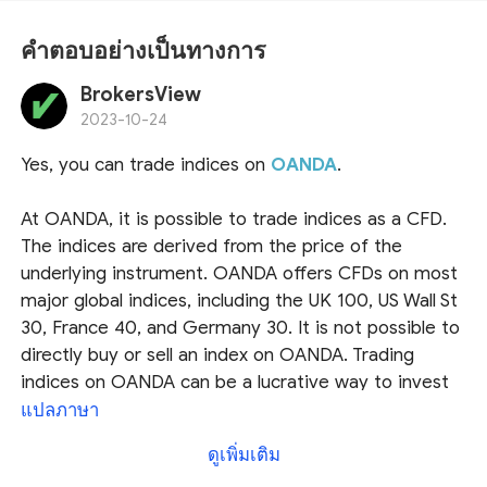
คำตอบอย่างเป็นทางการ
BrokersView
2023-10-24
Yes, you can trade indices on
OANDA
.
At OANDA, it is possible to trade indices as a CFD.
The indices are derived from the price of the
underlying instrument. OANDA offers CFDs on most
major global indices, including the UK 100, US Wall St
30, France 40, and Germany 30. It is not possible to
directly buy or sell an index on OANDA. Trading
indices on OANDA can be a lucrative way to invest
in the markets, but it is important to understand the
แปลภาษา
basics of trading indices and leverage the tools and
ดูเพิ่มเติม
resources offered by OANDA. It is also important to