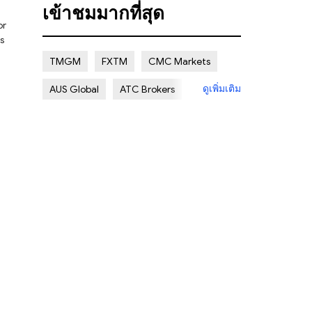
เข้าชมมากที่สุด
Regulated
Regulatory Warning
Clone Firm
Multi regulation
TMGM
FXTM
CMC Markets
NON REGULATED
Islamic Account
ดูเพิ่มเติม
AUS Global
ATC Brokers
Deposit/Withdrawal Methods
Avatrade
FXOpen
XM Group
Regional Restrictions
Eightcap
Exness
Account Details