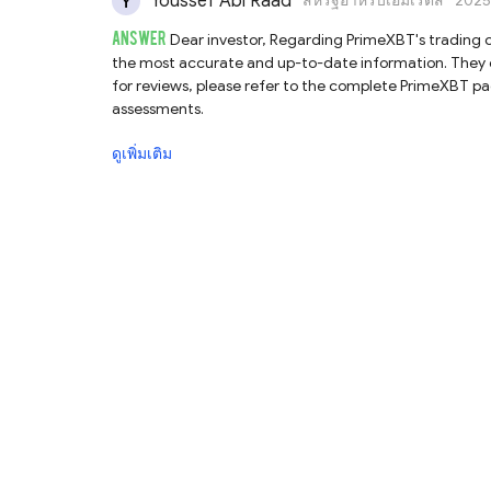
Youssef Abi Raad
สหรัฐอาหรับเอมิเรตส์
2025
ANSWER
Dear investor, Regarding PrimeXBT's trading costs, we recommend reaching out to their official customer support for
the most accurate and up-to-date information. They can provide details on fees, spreads, and any other relevant charges. As
for reviews, please refer to the complete PrimeXBT pa
assessments.
ดูเพิ่มเติม