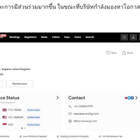
ะการมีส่วนร่วมมากขึ้น ในขณะที่บริษัทกำลังมองหาโอกาสท