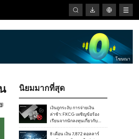
HOT
่น
นิยมมากที่สุด
เงินถูกระงับ การจ่ายเงิน
ล่าช้า: FXCG เผชิญข้อร้อง
เรียนจากนักลงทุนเกี่ยวกับ
การปิดบัญชีและช่องโหว่
ด้านการกำกับดูแล
8 เดือน เงิน 7,872 ดอลลาร์