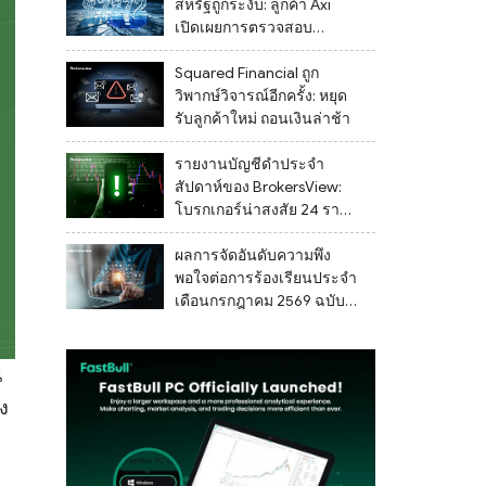
สหรัฐถูกระงับ: ลูกค้า Axi
เปิดเผยการตรวจสอบ
เอกสารที่ไม่สิ้นสุดและไม่
สามารถถอนเงินได้
Squared Financial ถูก
วิพากษ์วิจารณ์อีกครั้ง: หยุด
รับลูกค้าใหม่ ถอนเงินล่าช้า
รายงานบัญชีดำประจำ
สัปดาห์ของ BrokersView:
โบรกเกอร์น่าสงสัย 24 รายที่
ถูกระบุระหว่างวันที่ 27
กรกฎาคม ถึง 2 สิงหาคม
ผลการจัดอันดับความพึง
2569
พอใจต่อการร้องเรียนประจำ
เดือนกรกฎาคม 2569 ฉบับ
ล่าสุด
น
าง