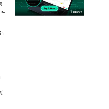
จิ
งาน
จำ
ม
ู่