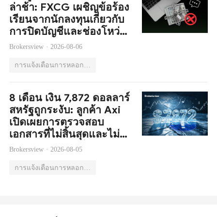
ล่าช้า: FXCG เผชิญข้อร้อง
เรียนจากนักลงทุนเกี่ยวกับ
การปิดบัญชีและช่องโหว่
ด้านการกำกับดูแล
Brokersview ·
2026-08-06
การแจ้งเตือนการหลอกลวง
8 เดือน เงิน 7,872 ดอลลาร์
สหรัฐถูกระงับ: ลูกค้า Axi
เปิดเผยการตรวจสอบ
เอกสารที่ไม่สิ้นสุดและไม่
สามารถถอนเงินได้
Brokersview ·
2026-08-05
การแจ้งเตือนการหลอกลวง