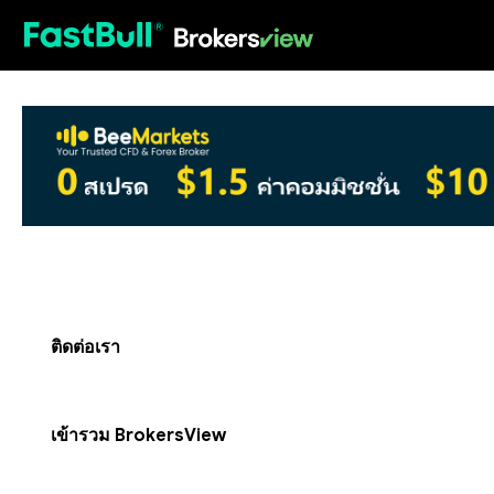
HOT
ติดต่อเรา
เข้ารวม BrokersView