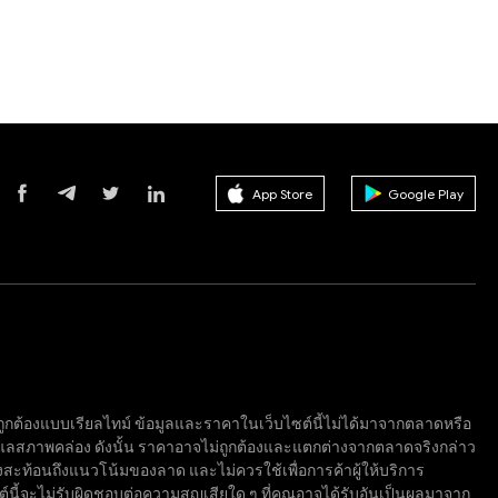
App Store
Google Play
จไม่ถูกต้องแบบเรียลไทม์ ข้อมูลและราคาในเว็บไซต์นี้ไม่ได้มาจากตลาดหรือ
ูแลสภาพคล่อง ดังนั้น ราคาอาจไม่ถูกต้องและแตกต่างจากตลาดจริงกล่าว
ซึ่งสะท้อนถึงแนวโน้มของลาด และไม่ควรใช้เพื่อการค้าผู้ให้บริการ
ซต์นี้จะไม่รับผิดชอบต่อความสูญเสียใด ๆ ที่คุณอาจได้รับอันเป็นผลมาจาก