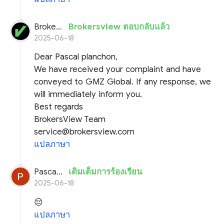
BrokersView
Brokersview ตอบกลับแล้ว
2025-06-18
Dear Pascal planchon,
We have received your complaint and have
conveyed to GMZ Global. If any response, we
will immediately inform you.
Best regards
BrokersView Team
service@brokersview.com
แปลภาษา
Pascal planchon
เติมเต็มการร้องเรียน
2025-06-18
😔
แปลภาษา