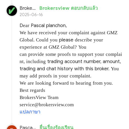
BrokersView
Brokersview ตอบกลับแล้ว
2025-06-16
D
Pascal planchon,
e
ar
We have received your complaint against
GMZ
.
please
Global
Could you
describe your
experience at GMZ Global?
You
can
provide some proofs to support your complai
trading account number, amount,
nt, including
trading and chat history with this broker.
You
may add proofs in your complaint.
We are looking forward to hearing from you.
Best regards
BrokersView Team
service@brokersview.com
แปลภาษา
Pascal planchon
ยื่นเรื่องร้องเรียน