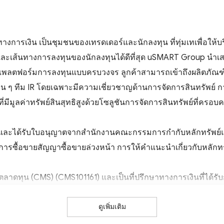
งการเงิน เป็นชุมชนของเทรดเดอร์และนักลงทุน ที่ทุ่มเทเพื่อให
รและเส้นทางการลงทุนของนักลงทุนได้ดีที่สุด uSMART Group น
พลตฟอร์มการลงทุนแบบครบวงจร ลูกค้าสามารถเข้าถึงผลิตภัณฑ์การ
ะอื่น ๆ ทีม IR โดยเฉพาะมีความเชี่ยวชาญด้านการจัดการสินทรัพย์ 
มีมูลค่าทรัพย์สินสุทธิสูงด้วยโซลูชันการจัดการสินทรัพย์ที่ครอบค
คุมและได้รับใบอนุญาตจากสำนักงานคณะกรรมการกำกับหลักทรัพย์แล
ย์ การซื้อขายสัญญาซื้อขายล่วงหน้า การให้คำแนะนำเกี่ยวกับหลัก
ตลาดทุน (CMS) (CMS101161) และเป็นที่ปรึกษาทางการเงินที่ได้ร
ยผลิตภัณฑ์ในตลาดทุน การจัดหาผลิตภัณฑ์ การให้บริการรับฝากทร
ดูเพิ่มเติม
tion Company Limited (ICC), FINRA และ SIPC เงินทุนและหลักทรัพ