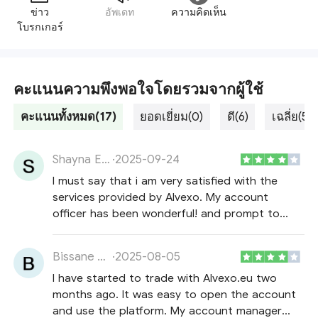
ข่าว
อัพเดท
ความคิดเห็น
โบรกเกอร์
คะแนนความพึงพอใจโดยรวมจากผู้ใช้
คะแนนทั้งหมด(17)
ยอดเยี่ยม(0)
ดี(6)
เฉลี่ย(5)
Shayna Evans
·
2025-09-24
I must say that i am very satisfied with the
services provided by Alvexo. My account
officer has been wonderful! and prompt to
response to my payments (withdrawals), point
that is not easy to have from other investment
Bissane Vrachni
·
2025-08-05
companies. Relationship Managers also do their
I have started to trade with Alvexo.eu two
best to ensure client satisfaction.
months ago. It was easy to open the account
and use the platform. My account manager