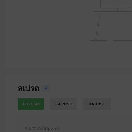
สเปรด
ดี
EURUSD
GBPUSD
XAUUSD
สเปรดเฉลี่ย (point)