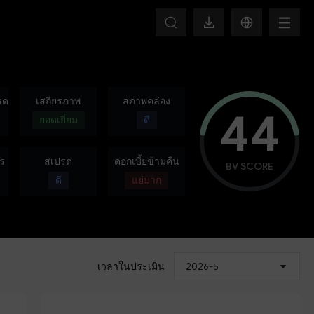
HOT
รด
เสถียรภาพ
สภาพคล่อง
44
ยอดเยี่ยม
ดี
ร
สเปรด
ดอกเบี้ยข้ามคืน
BV SCORE
ดี
แย่มาก
เวลาในประเมิน
2026-5