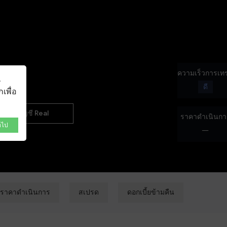
NEW
ความเร็วการเท
น
ดี
เพื่อ
บัญชี Real
ราคาดำเนินกา
อไป
---
ราคาดำเนินการ
สเปรด
ดอกเบี้ยข้ามคืน