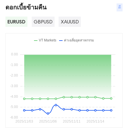
ดอกเบี้ยข้ามคืน
ดี
EURUSD
GBPUSD
XAUUSD