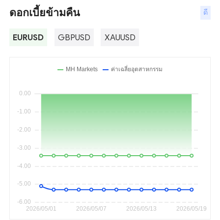
ดอกเบี้ยข้ามคืน
ดี
EURUSD
GBPUSD
XAUUSD