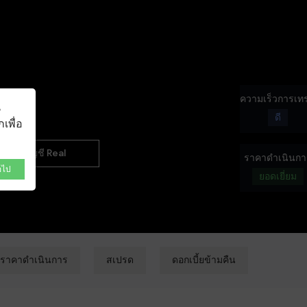
NEW
ความเร็วการเท
น
ดี
เพื่อ
บัญชี Real
ราคาดำเนินกา
อไป
ยอดเยี่ยม
ราคาดำเนินการ
สเปรด
ดอกเบี้ยข้ามคืน