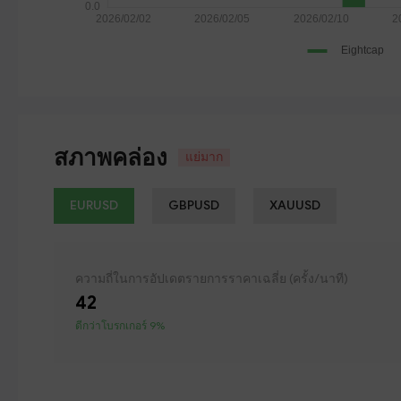
สภาพคล่อง
แย่มาก
EURUSD
GBPUSD
XAUUSD
ความถี่ในการอัปเดตรายการราคาเฉลี่ย (ครั้ง/นาที)
42
ดีกว่าโบรกเกอร์ 9%