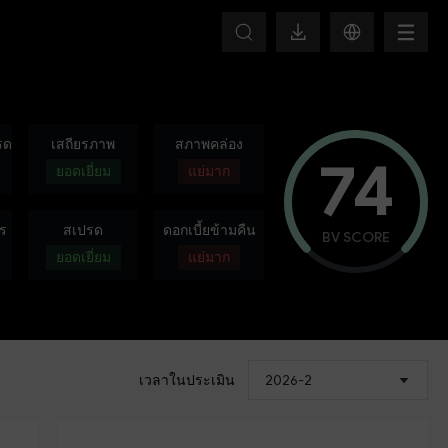
HOT
รด
เสถียรภาพ
สภาพคล่อง
74
ยอดเยี่ยม
แย่มาก
ร
สเปรด
ดอกเบี้ยข้ามคืน
BV SCORE
ยอดเยี่ยม
แย่มาก
เวลาในประเมิน
2026-2