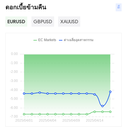
ดอกเบี้ยข้ามคืน
ดี
EURUSD
GBPUSD
XAUUSD